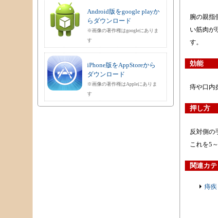
Android版をgoogle playか
腕の親指
らダウンロード
い筋肉が
※画像の著作権はgoogleにありま
す
す。
効能
iPhone版をAppStoreから
ダウンロード
※画像の著作権はAppleにありま
痔や口内
す
押し方
反対側の
これを5
関連カテ
痔疾