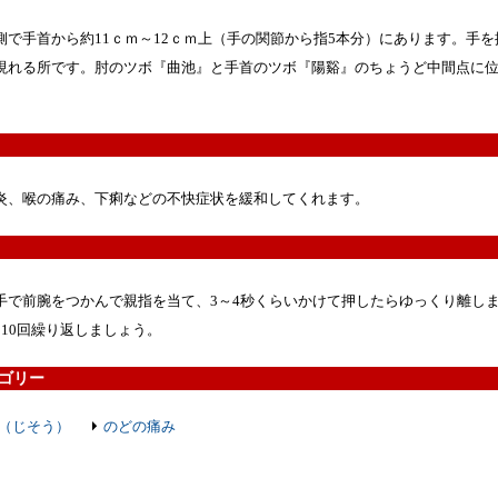
側で手首から約11ｃｍ～12ｃｍ上（手の関節から指5本分）にあります。手を
現れる所です。肘のツボ『曲池』と手首のツボ『陽谿』のちょうど中間点に
炎、喉の痛み、下痢などの不快症状を緩和してくれます。
手で前腕をつかんで親指を当て、3～4秒くらいかけて押したらゆっくり離し
～10回繰り返しましょう。
ゴリー
（じそう）
のどの痛み