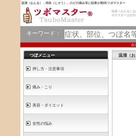
温溜（おんる）：痔疾（じそう）、のどの痛み等に効果が期待/ツボマスター
温溜（おんる）は
ボマスターは自分
キーワード：
自
つぼメニュー
温溜（お
押し方・注意事項
痛み・こり
美容・ダイエット
女性の悩み