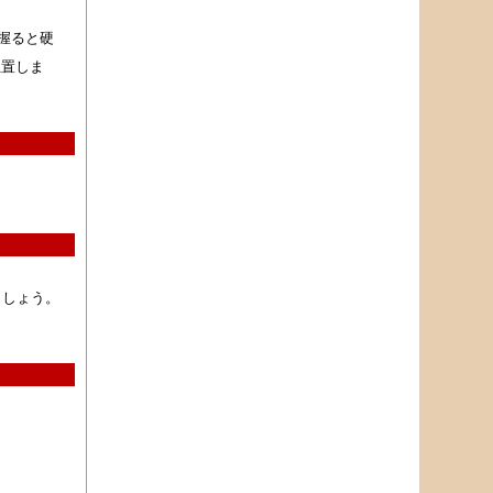
握ると硬
位置しま
ましょう。