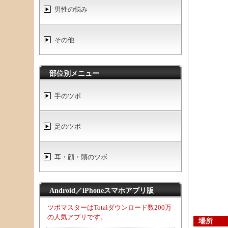
男性の悩み
その他
部位別メニュー
手のツボ
足のツボ
耳・顔・頭のツボ
Android／iPhoneスマホアプリ版
ツボマスターはTotalダウンロード数200万
の人気アプリです。
場所